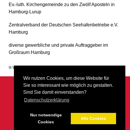
Ev.-luth. Kirchengemeinde zu den Zwölf Aposteln in
Hamburg-Lurup
Zentralverband der Deutschen Seehafenbetriebe e.V.
Hamburg
diverse gewerbliche und private Auftraggeber im
Großraum Hamburg
u.v.a.m.
Wir nutzen Cookies, um diese Website für
THEODOR GEISLER e.K.
Sie so interessant wie möglich zu gestalten.
Inh. Nils Feldnick Malermeister
Sind Sie damit einverstanden?
Brandstücken 33
Datenschutzerklärung
22549 Hamburg -Osdorf
Telefon: 040 / 89 27 81
Nur notwendige
Alle Cookies
Cookies
© copyright
2026 THEODOR GEISLER e.K.